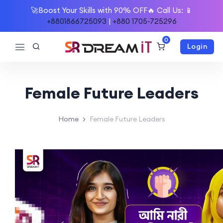
🚀Boost Your Skills with 90% OFF🔥 Call Us: 📱
+8801866725093
|
+880 1705-725296
0
Login
Female Future Leaders
Home
Female Future Leaders