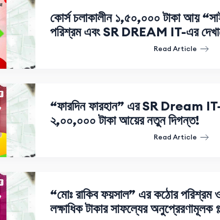
কোর্স চলাকালীন ১,৫০,০০০ টাকা আয় “
পরিশ্রম এবং SR DREAM IT-এর দেখানো
Read Article
“ফারদিন ফারহান” এর SR Dream IT-এর 
২,০০,০০০ টাকা আয়ের নতুন দিগন্ত!
Read Article
“মোঃ রাকিব ফয়সাল” এর কঠোর পরিশ্রম ও আ
লক্ষাধিক টাকার সাফল্যের অনুপ্রেরণামূলক গল