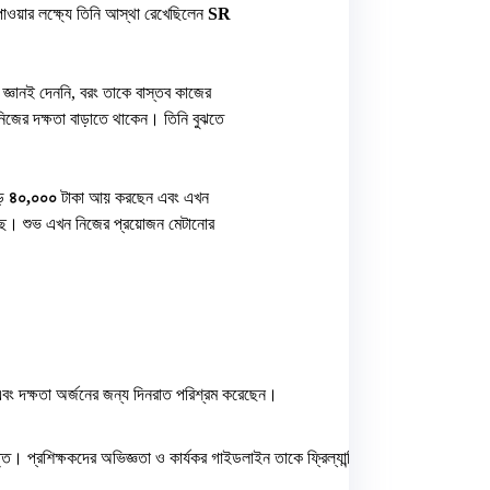
 পাওয়ার লক্ষ্যে তিনি আস্থা রেখেছিলেন
SR
বীয় জ্ঞানই দেননি, বরং তাকে বাস্তব কাজের
 নিজের দক্ষতা বাড়াতে থাকেন। তিনি বুঝতে
ড়ে
৪০,০০০
টাকা আয় করছেন এবং এখন
েছে। শুভ এখন নিজের প্রয়োজন মেটানোর
এবং দক্ষতা অর্জনের জন্য দিনরাত পরিশ্রম করেছেন।
্তি। প্রশিক্ষকদের অভিজ্ঞতা ও কার্যকর গাইডলাইন তাকে ফ্রিল্যান্সিং দুনিয়ায় নিজের জায়গ