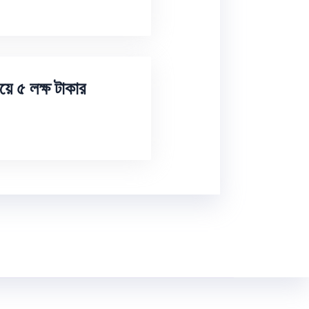
য়ে ৫ লক্ষ টাকার