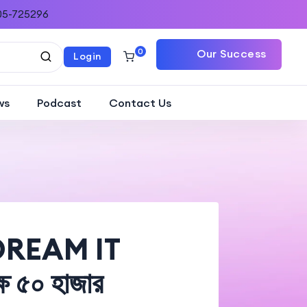
05-725296
0
Our Success
Login
Stories
ws
Podcast
Contact Us
SR DREAM IT
্ষ ৫০ হাজার